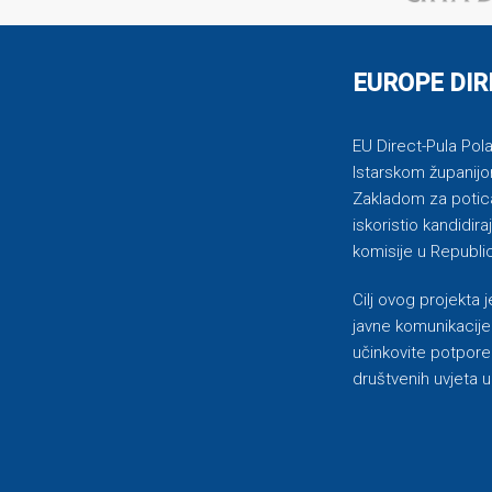
EUROPE DIR
EU Direct-Pula Pola 
Istarskom županijo
Zakladom za potican
iskoristio kandidi
komisije u Republic
Cilj ovog projekta
javne komunikacije 
učinkovite potpore
društvenih uvjeta u