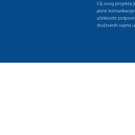
Cilj ovog projekta
javne komunikacije 
učinkovite potpore
društvenih uvjeta u