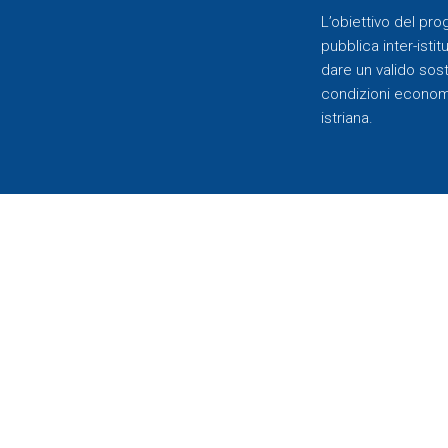
L’obiettivo del pr
pubblica inter-istit
dare un valido soste
condizioni economic
istriana.