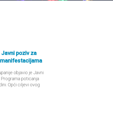
n Javni poziv za
m manifestacijama
upanije objavio je Javni
m Programa poticanja
ini. Opći ciljevi ovog