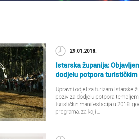
29.01.2018.
Istarska županija: Objavlje
dodjelu potpora turistički
Upravni odjel za turizam Istarske ž
poziv za dodjelu potpora temelje
turističkih manifestacija u 2018. god
programa, za koji ...