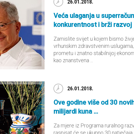
26.01.2018.
Veća ulaganja u superračun
konkurentnost i brži razvoj
Zamislite svijet u kojem bismo živje
vrhunskim zdravstvenim uslugama,
prometu i znatno stabilnijoj ekonoms
kao znanstvena ...
26.01.2018.
Ove godine više od 30 novih
milijardi kuna ...
Za mjere iz Programa ruralnog razv
raspisat će se ukupno 30 natječaja,