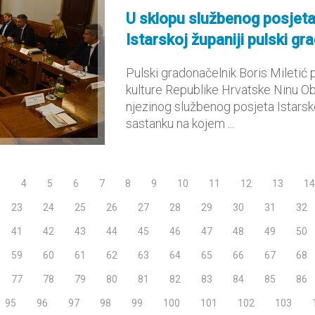
U sklopu službenog posjeta 
Istarskoj županiji pulski gra
Pulski gradonačelnik Boris Miletić p
kulture Republike Hrvatske Ninu Ob
njezinog službenog posjeta Istarsk
sastanku na kojem ...
3
4
5
6
7
8
9
10
11
12
13
14
23
24
25
26
27
28
29
30
31
32
41
42
43
44
45
46
47
48
49
50
59
60
61
62
63
64
65
66
67
68
77
78
79
80
81
82
83
84
85
86
95
96
97
98
99
100
101
102
103