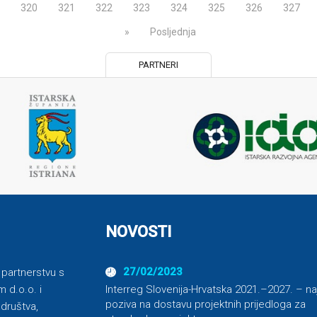
320
321
322
323
324
325
326
327
»
Posljednja
PARTNERI
NOVOSTI
27/02/2023
u partnerstvu s
Interreg Slovenija-Hrvatska 2021.–2027. – na
 d.o.o. i
poziva na dostavu projektnih prijedloga za
 društva,