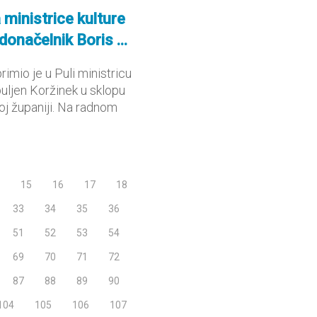
ministrice kulture
donačelnik Boris ...
rimio je u Puli ministricu
uljen Koržinek u sklopu
oj županiji. Na radnom
15
16
17
18
33
34
35
36
51
52
53
54
69
70
71
72
87
88
89
90
104
105
106
107