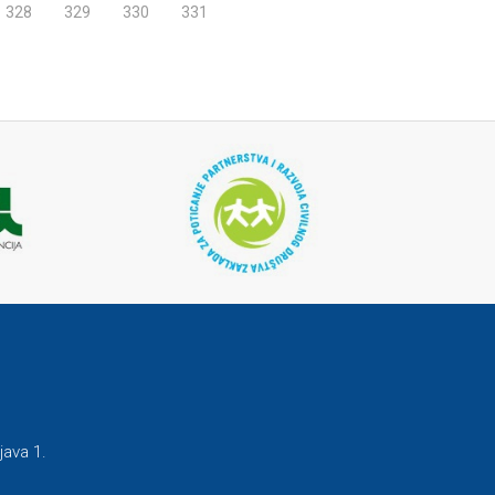
328
329
330
331
java 1.