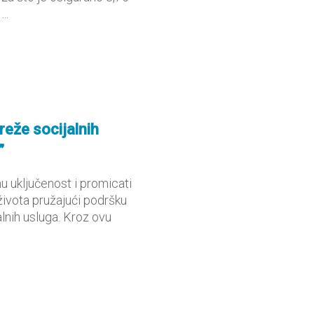
..
reže socijalnih
”
nu uključenost i promicati
života pružajući podršku
jalnih usluga. Kroz ovu