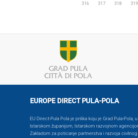
316
317
318
319
EUROPE DIRECT PULA-POLA
EU Direct-Pula Pola je prilika koju je Grad Pula-Pola, 
Istarskom županijom, Istarskom razvojnom agencijom
Zakladom za poticanje partnerstva i razvoja civilnog