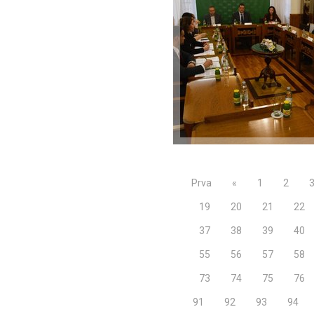
Prva
«
1
2
19
20
21
22
37
38
39
40
55
56
57
58
73
74
75
76
91
92
93
94