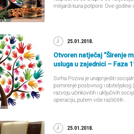
milijardi kuna potpore. Ove godine i .
25.01.2018.
Otvoren natječaj “Širenje m
usluga u zajednici – Faza 1
Svrha Poziva je unaprijediti socijal
pomirenje poslovnog i obiteljskog 
razvoju učinkovitih i uključivih soci
operaciju, putem više različitih ...
25.01.2018.