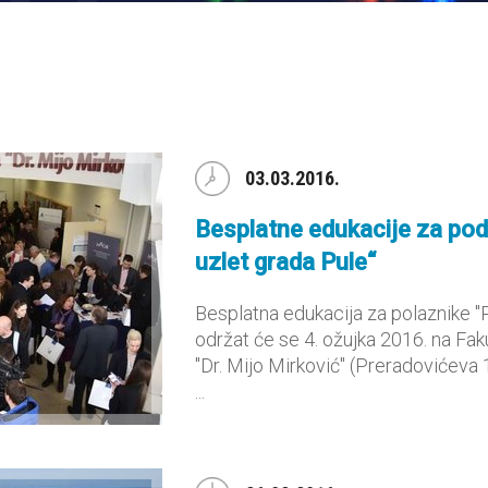
03.03.2016.
Besplatne edukacije za pod
uzlet grada Pule“
Besplatna edukacija za polaznike "
održat će se 4. ožujka 2016. na Fak
"Dr. Mijo Mirković" (Preradovićeva 1
...