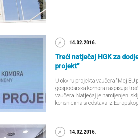
14.02.2016.
Treći natječaj HGK za dodj
projekt”
U okviru projekta vaučera "Moj EU p
gospodarska komora raspisuje treći
vaučera. Natječaj je namijenjen isk
korisnicima sredstava iz Europskog 
14.02.2016.