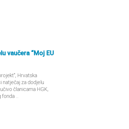
elu vaučera “Moj EU
rojekt", Hrvatska
 natječaj za dodjelu
ljučivo članicama HGK,
fonda ...