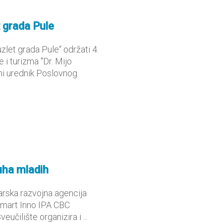
 grada Pule
let grada Pule“ održati 4.
 i turizma "Dr. Mijo
vni urednik Poslovnog
uha mladih
starska razvojna agencija
 Smart Inno IPA CBC
učilište organizira i ...