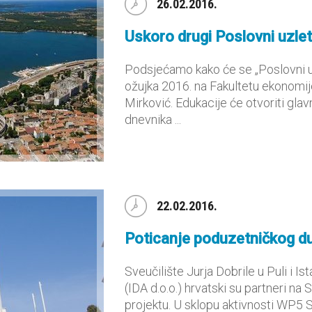
26.02.2016.
Uskoro drugi Poslovni uzlet
Podsjećamo kako će se „Poslovni uz
ožujka 2016. na Fakultetu ekonomije
Mirković. Edukacije će otvoriti gla
dnevnika ...
22.02.2016.
Poticanje poduzetničkog d
Sveučilište Jurja Dobrile u Puli i I
(IDA d.o.o.) hrvatski su partneri na
projektu. U sklopu aktivnosti WP5 Sve