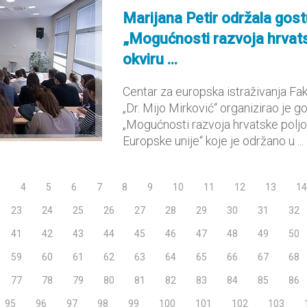
Marijana Petir održala gos
„Mogućnosti razvoja hrvats
okviru ...
Centar za europska istraživanja Fak
„Dr. Mijo Mirković“ organizirao je 
„Mogućnosti razvoja hrvatske poljo
Europske unije“ koje je održano u ...
3
4
5
6
7
8
9
10
11
12
13
14
23
24
25
26
27
28
29
30
31
32
41
42
43
44
45
46
47
48
49
50
59
60
61
62
63
64
65
66
67
68
77
78
79
80
81
82
83
84
85
86
95
96
97
98
99
100
101
102
103