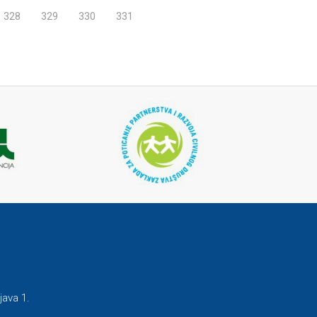
328
329
330
331
java 1.