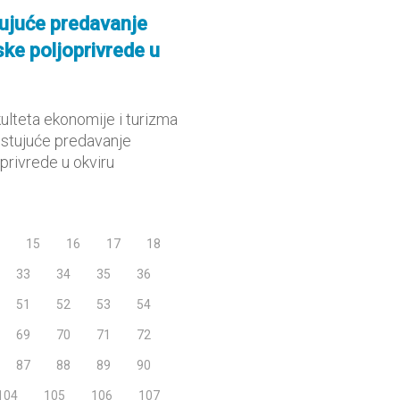
tujuće predavanje
ke poljoprivrede u
ulteta ekonomije i turizma
gostujuće predavanje
privrede u okviru
15
16
17
18
33
34
35
36
51
52
53
54
69
70
71
72
87
88
89
90
104
105
106
107