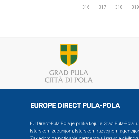
316
317
318
319
EUROPE DIRECT PULA-POLA
EU Direct-Pula Pola je prilika koju je Grad Pula-Pola, 
Istarskom županijom, Istarskom razvojnom agencijom
Zakladom za poticanje partnerstva i razvoja civilnog