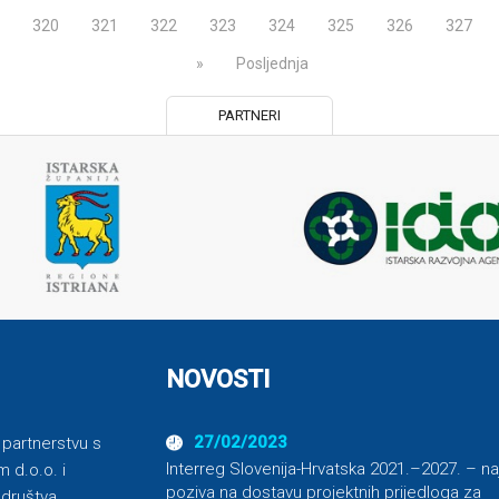
320
321
322
323
324
325
326
327
»
Posljednja
PARTNERI
NOVOSTI
27/02/2023
u partnerstvu s
Interreg Slovenija-Hrvatska 2021.–2027. – na
 d.o.o. i
poziva na dostavu projektnih prijedloga za
 društva,