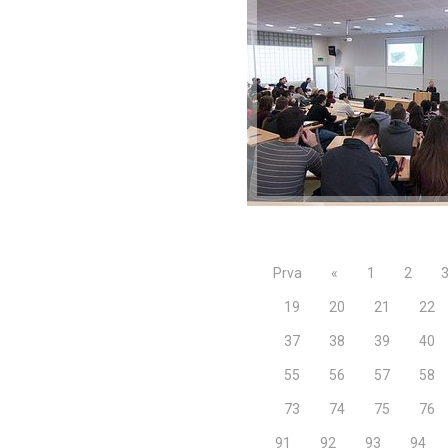
Prva
«
1
2
19
20
21
22
37
38
39
40
55
56
57
58
73
74
75
76
91
92
93
94