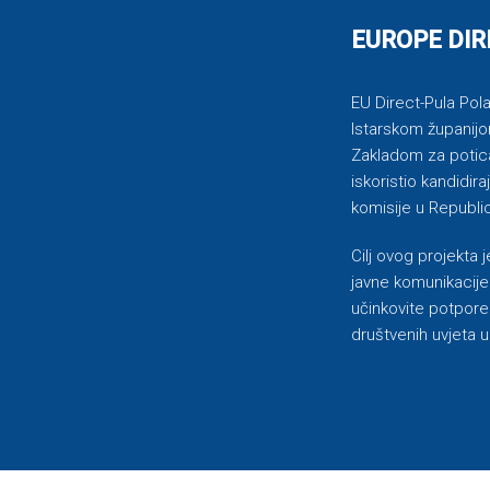
EUROPE DIR
EU Direct-Pula Pola 
Istarskom županijo
Zakladom za potican
iskoristio kandidi
komisije u Republic
Cilj ovog projekta
javne komunikacije 
učinkovite potpore
društvenih uvjeta u