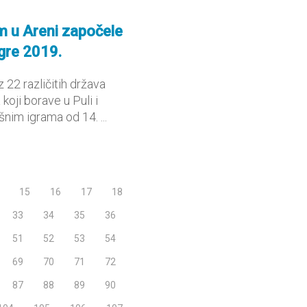
 u Areni započele
gre 2019.
 22 različitih država
 koji borave u Puli i
nim igrama od 14. ...
15
16
17
18
33
34
35
36
51
52
53
54
69
70
71
72
87
88
89
90