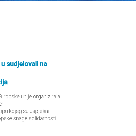
 u sudjelovali na
ija
uropske unije organizirala
e!
pu kojeg su uspješni
ske snage solidarnosti ...