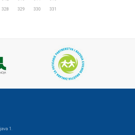
328
329
330
331
java 1.