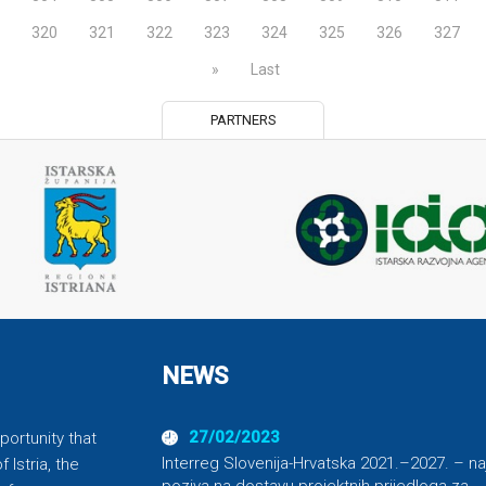
320
321
322
323
324
325
326
327
»
Last
PARTNERS
NEWS
27/02/2023
portunity that
Interreg Slovenija-Hrvatska 2021.–2027. – na
 Istria, the