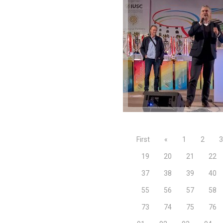
First
«
1
2
3
19
20
21
22
37
38
39
40
55
56
57
58
73
74
75
76