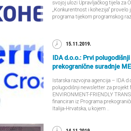
svojoj ulozi Upravljačkog tijela za
„Konkurentnost i kohezija“ provelo
programa tijekom programskog razdo
15.11.2019.
IDA d.o.o.: Prvi polugodišnji
prekogranične suradnje M
Istarska razvojna agencija – IDA d.o.
polugodišnji newsletter za proje
ENVIRONMENT-FRIENDLY TRAN
financiran iz Programa prekogran
Italija-Hrvatska, u kojem ...
14.11.2019.