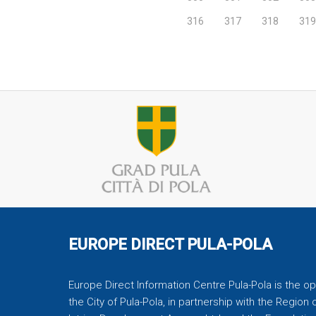
316
317
318
319
EUROPE DIRECT PULA-POLA
Europe Direct Information Centre Pula-Pola is the op
the City of Pula-Pola, in partnership with the Region of