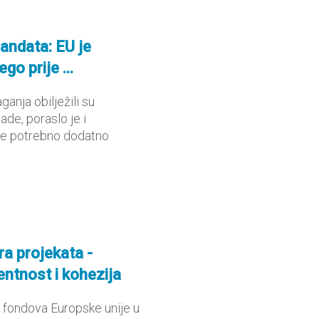
ndata: EU je
go prije ...
ganja obilježili su
de, poraslo je i
 je potrebno dodatno
a projekata -
ntnost i kohezija
i fondova Europske unije u