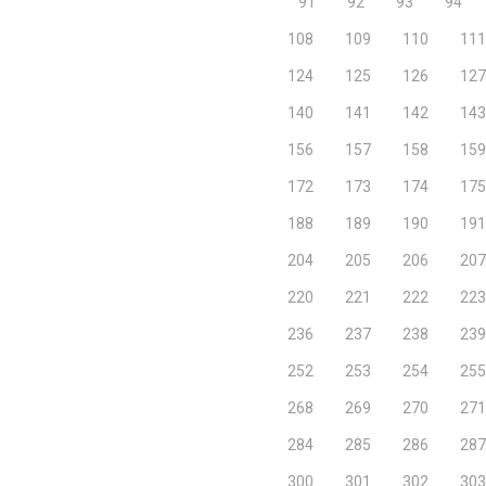
91
92
93
94
108
109
110
111
124
125
126
127
140
141
142
143
156
157
158
159
172
173
174
175
188
189
190
191
204
205
206
207
220
221
222
223
236
237
238
239
252
253
254
255
268
269
270
271
284
285
286
287
300
301
302
303