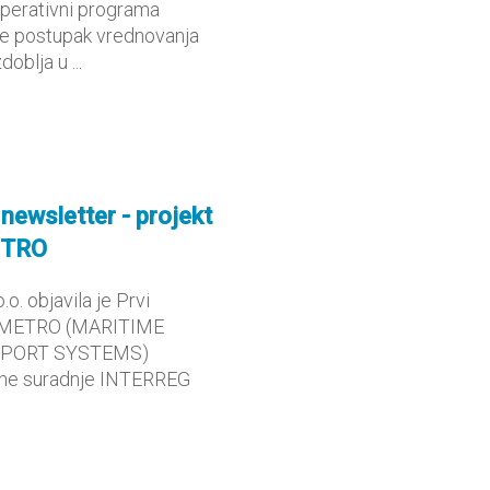
 Operativni programa
 je postupak vrednovanja
blja u ...
 newsletter - projekt
ETRO
o. objavila je Prvi
kt METRO (MARITIME
SPORT SYSTEMS)
ične suradnje INTERREG