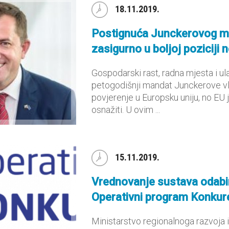
18.11.2019.
Postignuća Junckerovog ma
zasigurno u boljoj poziciji ne
Gospodarski rast, radna mjesta i ula
petogodišnji mandat Junckerove vla
povjerenje u Europsku uniju, no EU
osnažiti. U ovim ...
15.11.2019.
Vrednovanje sustava odabir
Operativni program Konkure
Ministarstvo regionalnoga razvoja 